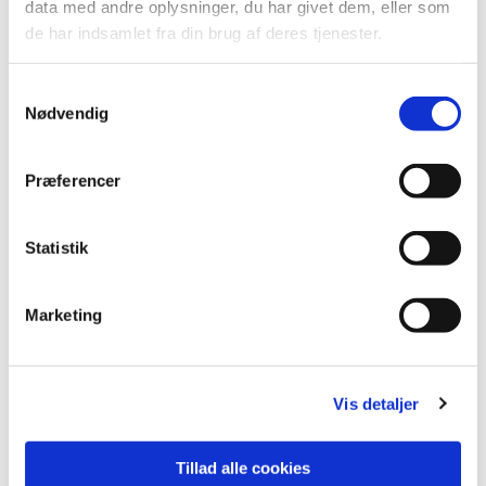
data med andre oplysninger, du har givet dem, eller som
de har indsamlet fra din brug af deres tjenester.
S
Nødvendig
a
m
t
Præferencer
y
k
k
Statistik
e
Du vil måske også kunne lide...
v
Marketing
a
l
g
Vis detaljer
Tillad alle cookies