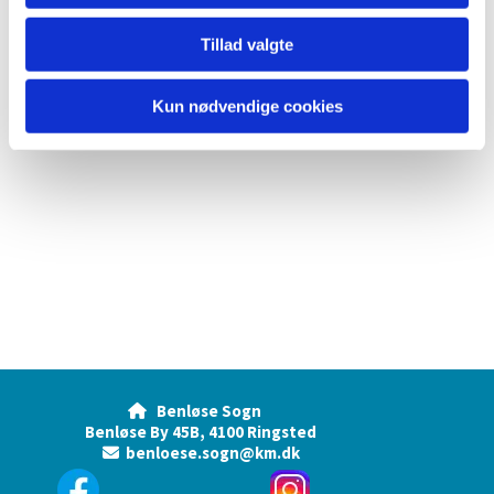
Tillad valgte
Kun nødvendige cookies
Benløse Sogn

Benløse By 45B, 4100 Ringsted
benloese.sogn@km.dk
