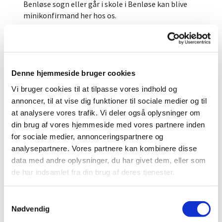
Benløse sogn eller går i skole i Benløse kan blive
minikonfirmand her hos os.
Hvad skal der egentlig ske?
Når man er minikonfirmand, handler det om, at
lære kirke bedre at kende. Man behøver ikke at være
døbt for at være minikonfirmand, og det er heller
Denne hjemmeside bruger cookies
ikke en forudsætning for at blive konfirmeret
Vi bruger cookies til at tilpasse vores indhold og
senere, at man har deltaget i et
annoncer, til at vise dig funktioner til sociale medier og til
minikonfirmandforløb.
at analysere vores trafik. Vi deler også oplysninger om
din brug af vores hjemmeside med vores partnere inden
Vi mødes hver dag et par timer, når børnene får fri
fra skole. Vi er både i kirken og i Den gamle Skole.
for sociale medier, annonceringspartnere og
Når man er minikonfirmand, lærer man kirken
analysepartnere. Vores partnere kan kombinere disse
bedre at kende. Vi skal op i tårnet, vi skal rundt på
data med andre oplysninger, du har givet dem, eller som
kirkegården, vi skal lære Fadervor og høre
de har indsamlet fra din brug af deres tjenester.
bibelhistorie. Vi skal spise, synge, og lege. Vi skal
også være kreative. Man behøver ikke at være døbt
S
for at være minikonfirmand, og det er heller ikke en
Nødvendig
a
forudsætning for at blive konfirmeret senere, at