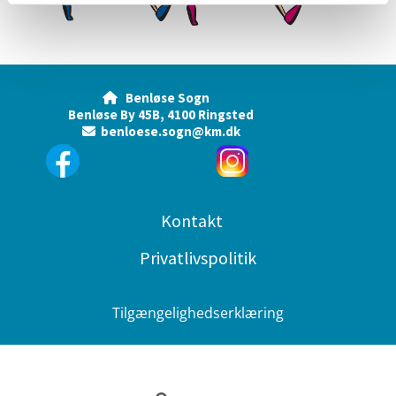
Benløse Sogn

Benløse By 45B, 4100 Ringsted
benloese.sogn@km.dk

Kontakt
Privatlivspolitik
Tilgængelighedserklæring
Privatlivspolitik
Log på ChurchDesk