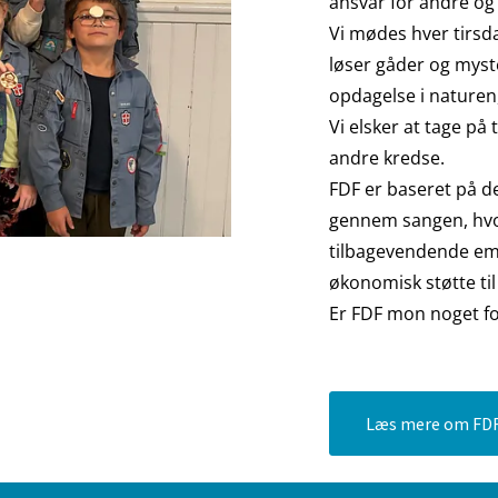
ansvar for andre og
Vi mødes hver tirsda
løser gåder og myste
opdagelse i naturen
Vi elsker at tage på
andre kredse.
FDF er baseret på det
gennem sangen, hvor
tilbagevendende emn
økonomisk støtte ti
Er FDF mon noget fo
Læs mere om FDF