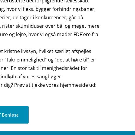
 værdsætte det forpligtende fællesskab.
g, hvor vi f.eks. bygger forhindringsbaner,
rier, deltager i konkurrencer, går på
, rister skumfiduser over bål og meget mere.
 ture og lejre, hvor vi også møder FDF´ere fra
 kristne livssyn, hvilket særligt afspejles
 ”taknemmelighed” og ”det at høre til” er
er. En stor tak til menighedsrådet for
l indkøb af vores sangbøger.
r dig? Prøv at tjekke vores hjemmeside ud:
Button Text
 Benløse