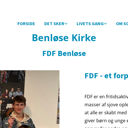
FORSIDE
DET SKER
LIVETS GANG
OM S
Benløse Kirke
FDF Benløse
FDF - et for
FDF er en fritidsakt
masser af sjove oplev
at alle er skabt med 
giver børn og unge et