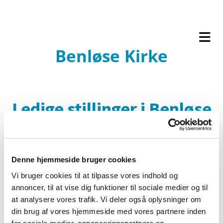
Benløse Kirke
Ledige stillinger i Benløse
Kirke
Denne hjemmeside bruger cookies
Sognepræst til fuldtidsstilling
Vi bruger cookies til at tilpasse vores indhold og
annoncer, til at vise dig funktioner til sociale medier og til
Stillingen som overenskomstansat sognepræst i Benløse
at analysere vores trafik. Vi deler også oplysninger om
din brug af vores hjemmeside med vores partnere inden
Pastorat, Ringsted-Sorø Provsti er ledig til besættelse den 1.
for sociale medier, annonceringspartnere og