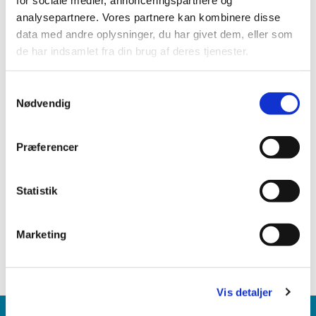
september 2026.
analysepartnere. Vores partnere kan kombinere disse
data med andre oplysninger, du har givet dem, eller som
Selve stillingsopslaget med ansøgningsfrist mm. kan læses
de har indsamlet fra din brug af deres tjenester.
her
.
S
Nødvendig
a
m
t
Præferencer
y
k
k
Statistik
e
v
Marketing
a
l
g
Vis detaljer