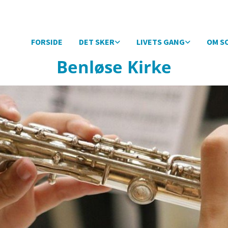
FORSIDE
DET SKER
LIVETS GANG
OM S
Benløse Kirke