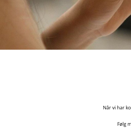
Når vi har k
Følg m