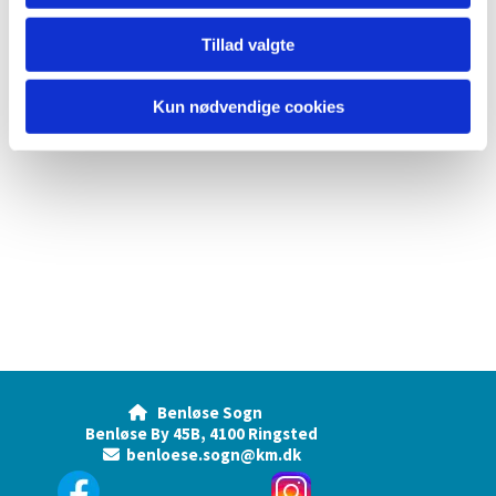
Tillad valgte
Kun nødvendige cookies
Benløse Sogn

Benløse By 45B, 4100 Ringsted
benloese.sogn@km.dk
