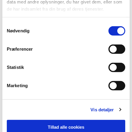
data med andre oplysninger, du har givet dem, eller som
de har indsamlet fra din brug af deres tjenester.
S
Nødvendig
a
m
t
Præferencer
y
k
k
Statistik
e
Du vil måske også kunne lide...
v
Marketing
a
l
g
Vis detaljer
Tillad alle cookies