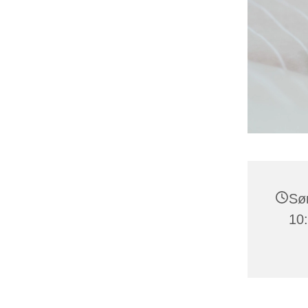
Søn
10