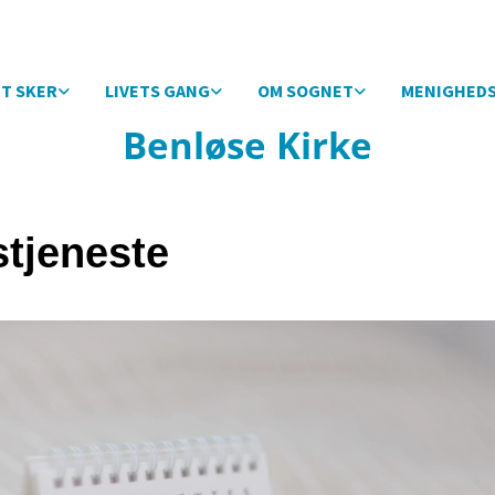
T SKER
LIVETS GANG
OM SOGNET
MENIGHED
Benløse Kirke
tjeneste