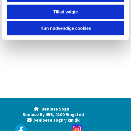
Tillad valgte
Kun nødvendige cookies
Benløse Sogn

Benløse By 45B, 4100 Ringsted
benloese.sogn@km.dk
