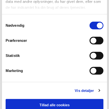
data med andre oplysninger, du har givet dem, eller som
de har indsamlet fra din brug af deres tjenester.
S
Nødvendig
a
m
t
Præferencer
y
k
k
Statistik
e
Du vil måske også kunne lide...
v
Marketing
a
l
g
Vis detaljer
Tillad alle cookies