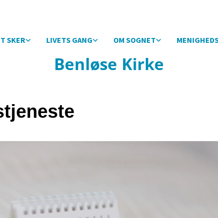
T SKER
LIVETS GANG
OM SOGNET
MENIGHED
Benløse Kirke
tjeneste