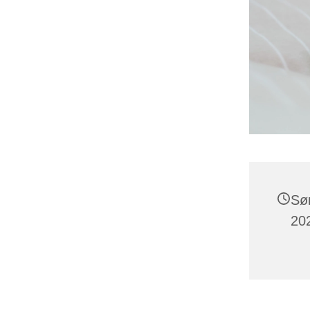
Sø
202