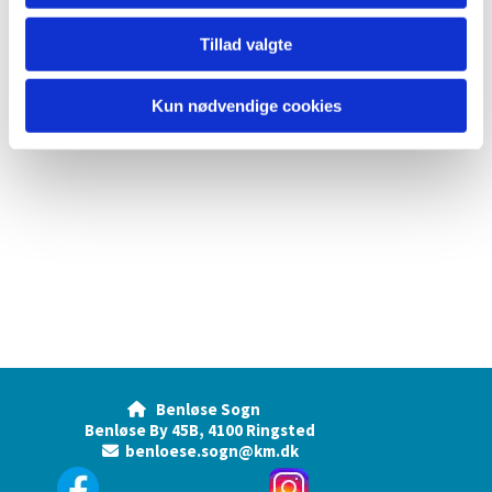
Tillad valgte
Kun nødvendige cookies
Benløse Sogn

Benløse By 45B, 4100 Ringsted
benloese.sogn@km.dk
