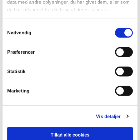
data med andre oplysninger, du har givet dem, eller som
de har indsamlet fra din brug af deres tjenester.
S
Nødvendig
a
m
t
Præferencer
y
k
k
Statistik
e
Du vil måske også kunne lide...
v
Marketing
a
l
g
Vis detaljer
Tillad alle cookies