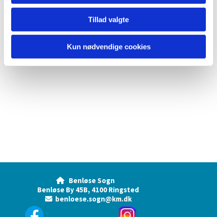
Tillad valgte
Kun nødvendige cookies
Benløse Sogn

Benløse By 45B, 4100 Ringsted
benloese.sogn@km.dk
