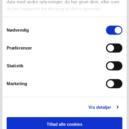
data med andre oplysninger, du har givet dem, eller som
de har indsamlet fra din brug af deres tjenester.
S
Nødvendig
a
m
t
Præferencer
y
k
k
Statistik
e
Du vil måske også kunne lide...
v
Marketing
a
l
g
Vis detaljer
Tillad alle cookies