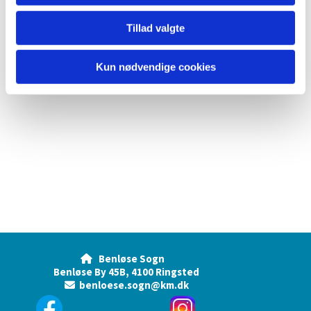
Tillad valgte
Kun nødvendige cookies
Benløse Sogn

Benløse By 45B, 4100 Ringsted
benloese.sogn@km.dk
