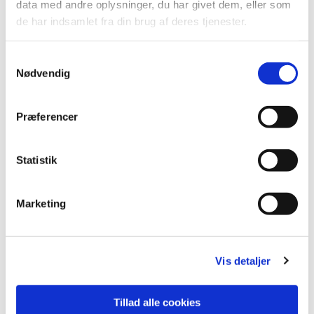
data med andre oplysninger, du har givet dem, eller som
de har indsamlet fra din brug af deres tjenester.
S
Nødvendig
a
m
t
Præferencer
y
k
k
Statistik
e
Du vil måske også kunne lide...
v
Marketing
a
l
g
Vis detaljer
Tillad alle cookies