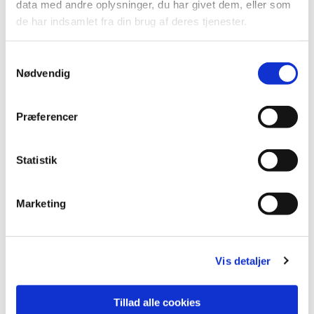
data med andre oplysninger, du har givet dem, eller som
de har indsamlet fra din brug af deres tjenester.
S
Nødvendig
a
m
t
Præferencer
y
k
k
Statistik
e
Du vil måske også kunne lide...
v
Marketing
a
l
g
Vis detaljer
Tillad alle cookies