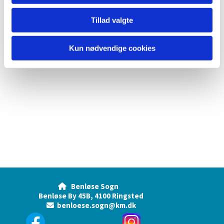
Tillad valgte
Kun nødvendige cookies
Benløse Sogn

Benløse By 45B, 4100 Ringsted
benloese.sogn@km.dk
